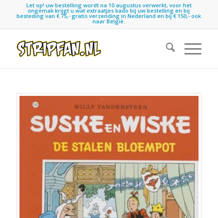
Let op! uw bestelling wordt na 10 augustus verwerkt, voor het
ongemak krijgt u wat extraatjes kado bij uw bestelling en bij
besteding van € 75,- gratis verzending in Nederland en bij € 150,- ook
naar België.