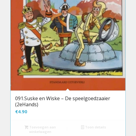
091.Suske en Wiske – De speelgoedzaaier
(2eHands)
€
4.90
Toevoegen aan
Toon details
winkelwagen