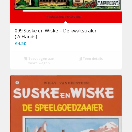
099.Suske en Wiske – De kwakstralen
(2eHands)
€
4.50
Toevoegen aan
Toon details
winkelwagen