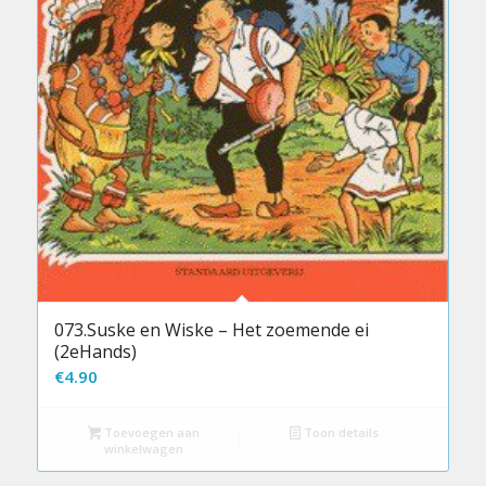
073.Suske en Wiske – Het zoemende ei
(2eHands)
€
4.90
Toevoegen aan
Toon details
winkelwagen