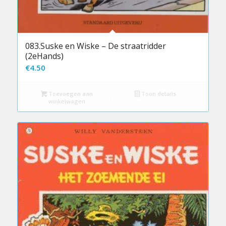
083.Suske en Wiske – De straatridder
(2eHands)
€
4.50
Toevoegen aan
Toon details
winkelwagen