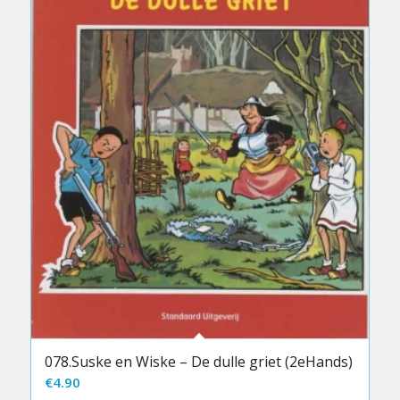
078.Suske en Wiske – De dulle griet (2eHands)
€
4.90