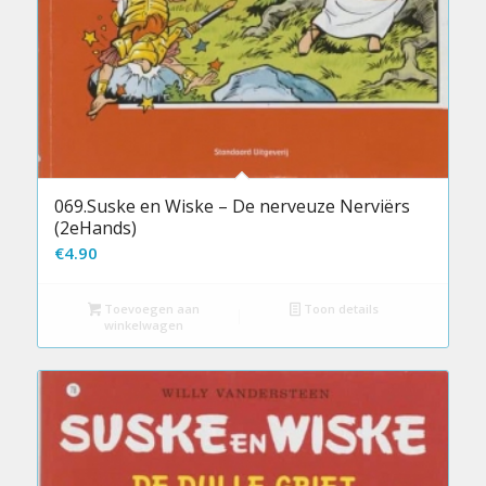
069.Suske en Wiske – De nerveuze Nerviërs
(2eHands)
€
4.90
Toevoegen aan
Toon details
winkelwagen