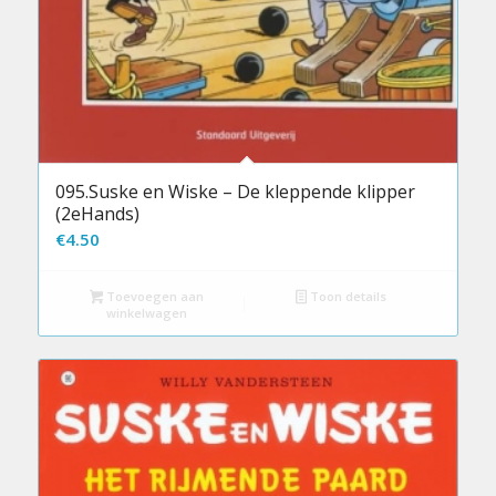
095.Suske en Wiske – De kleppende klipper
(2eHands)
€
4.50
Toevoegen aan
Toon details
winkelwagen