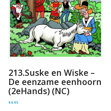
213.Suske en Wiske –
De eenzame eenhoorn
(2eHands) (NC)
€
4.95