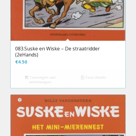
083.Suske en Wiske – De straatridder
(2eHands)
€
4.50
Toevoegen aan
Toon details
winkelwagen