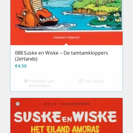
088.Suske en Wiske – De tamtamkloppers
(2eHands)
€
4.50
Toevoegen aan
Toon details
winkelwagen