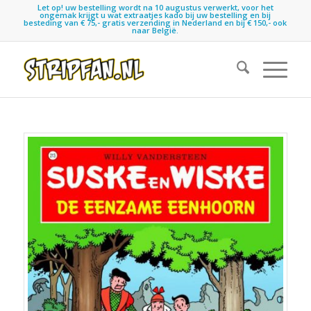
Let op! uw bestelling wordt na 10 augustus verwerkt, voor het
ongemak krijgt u wat extraatjes kado bij uw bestelling en bij
besteding van € 75,- gratis verzending in Nederland en bij € 150,- ook
naar België.